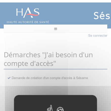
Se connecter
Démarches "J'ai besoin d'un
compte d'accès"
Demande de création d'un compte d'accès à Sésame