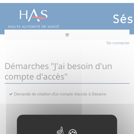
Se connecter
Démarches "J'ai besoin d'un
compte d'accès"
Demande de création d'un compte d'accès à Sésame