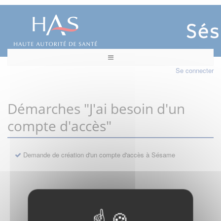
Se connecter
Démarches "J'ai besoin d'un
compte d'accès"
Demande de création d'un compte d'accès à Sésame