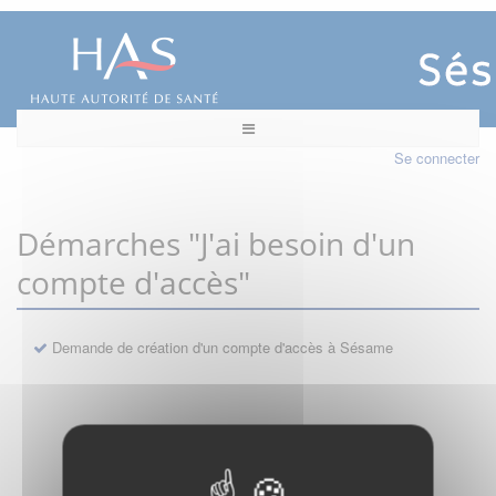
Se connecter
Démarches "J'ai besoin d'un
compte d'accès"
Demande de création d'un compte d'accès à Sésame