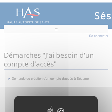
Se connecter
Démarches "J'ai besoin d'un
compte d'accès"
Demande de création d'un compte d'accès à Sésame