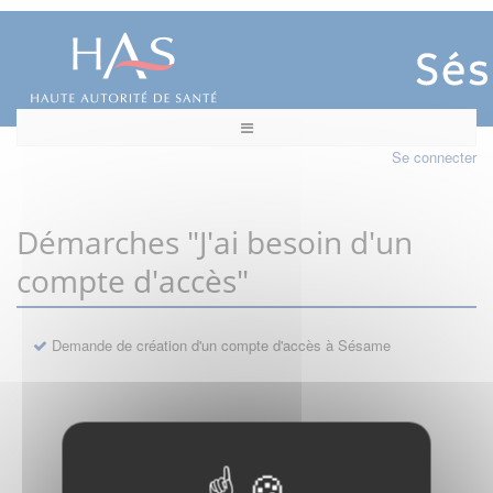
Se connecter
Démarches "J'ai besoin d'un
compte d'accès"
Demande de création d'un compte d'accès à Sésame