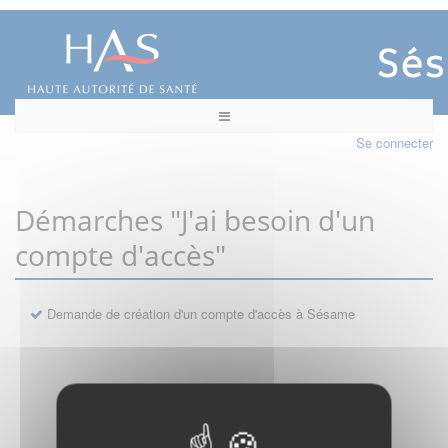
Se connecter
Démarches "J'ai besoin d'un
compte d'accès"
Demande de création d'un compte d'accès à Sésame