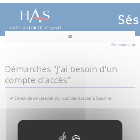
Se connecter
Démarches "J'ai besoin d'un
compte d'accès"
Demande de création d'un compte d'accès à Sésame