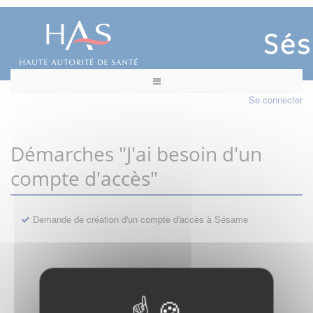
Se connecter
Démarches "J'ai besoin d'un
compte d'accès"
Demande de création d'un compte d'accès à Sésame