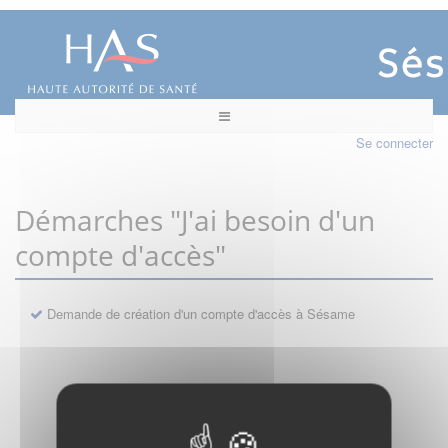
Se connecter
Démarches "J'ai besoin d'un
compte d'accès"
Demande de création d'un compte d'accès à Sésame