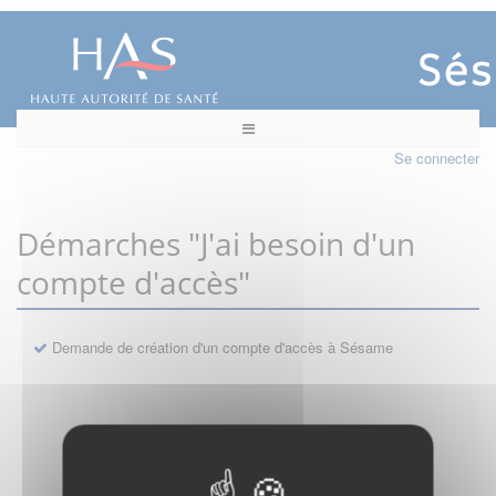
Se connecter
Démarches "J'ai besoin d'un
compte d'accès"
Demande de création d'un compte d'accès à Sésame