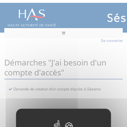
Se connecter
Démarches "J'ai besoin d'un
compte d'accès"
Demande de création d'un compte d'accès à Sésame