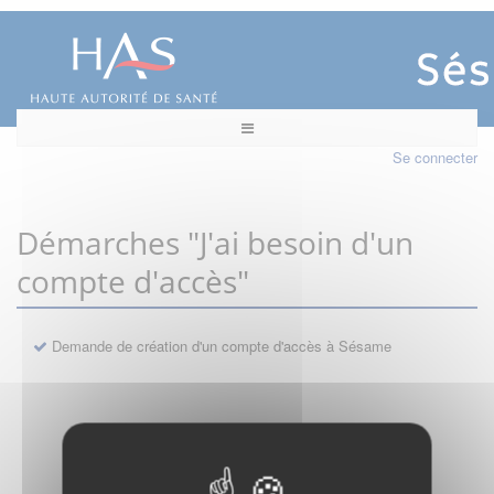
Se connecter
Démarches "J'ai besoin d'un
compte d'accès"
Demande de création d'un compte d'accès à Sésame