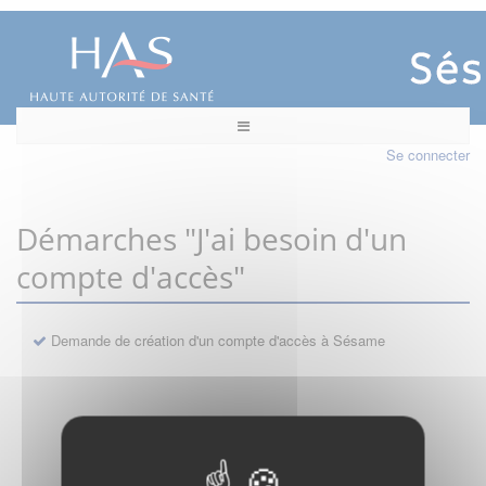
Se connecter
Démarches "J'ai besoin d'un
compte d'accès"
Demande de création d'un compte d'accès à Sésame