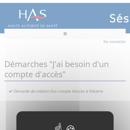
Se connecter
Démarches "J'ai besoin d'un
compte d'accès"
Demande de création d'un compte d'accès à Sésame