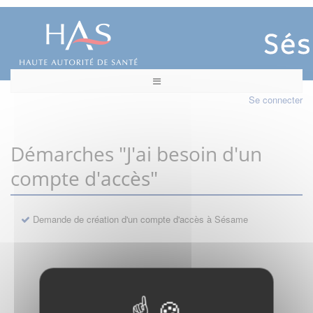
Se connecter
Démarches "J'ai besoin d'un
compte d'accès"
Demande de création d'un compte d'accès à Sésame