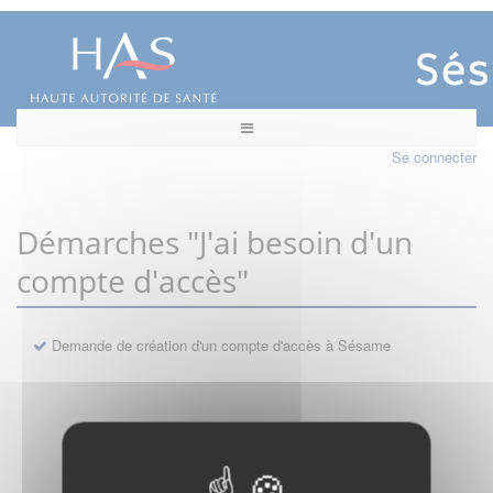
Se connecter
Démarches "J'ai besoin d'un
compte d'accès"
Demande de création d'un compte d'accès à Sésame