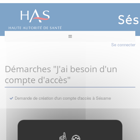
Se connecter
Démarches "J'ai besoin d'un
compte d'accès"
Demande de création d'un compte d'accès à Sésame