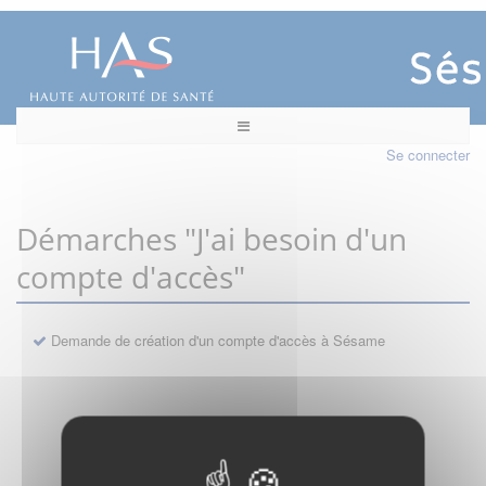
Se connecter
Démarches "J'ai besoin d'un
compte d'accès"
Demande de création d'un compte d'accès à Sésame