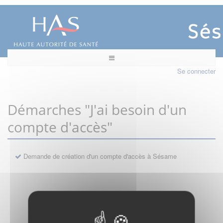
Se connecter
Démarches "J'ai besoin d'un
compte d'accès"
Demande de création d'un compte d'accès à Sésame