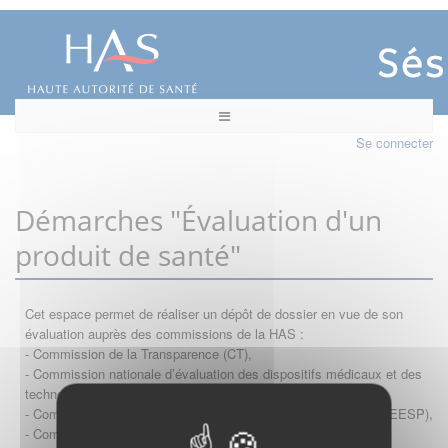
Se connecter
Démarches "Évaluation d'un
produit de santé"
Cet espace permet de réaliser un dépôt de dossier en vue de son
évaluation auprès des commissions de la HAS :
- Commission de la Transparence (CT),
- Commission nationale d’évaluation des dispositifs médicaux et des
technologies de santé (CNEDiMTS),
- Commission d'évaluation économique et de santé publique (CEESP),
- Commission technique des vaccinations (CTV)