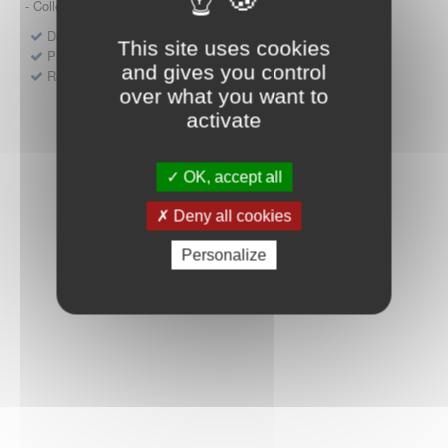
- Collège HAS (Forfait innovation : DM, DM-DIV, actes)
Dépôt d'un dossier pour un produit de santé
This site uses cookies
Protocoles d'études post-inscription
and gives you control
Rencontres précoces
over what you want to
activate
OK, accept all
Deny all cookies
Personalize