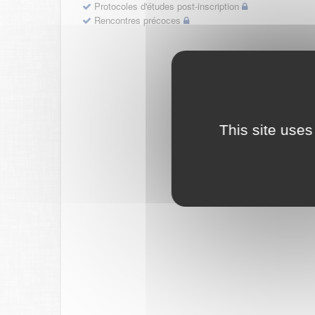
Protocoles d'études post-inscription
Rencontres précoces
This site uses