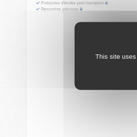
Protocoles d'études post-inscription
Rencontres précoces
This site uses