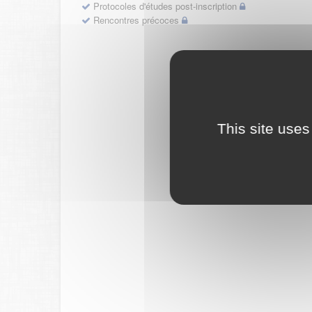
Protocoles d'études post-inscription
Rencontres précoces
This site uses