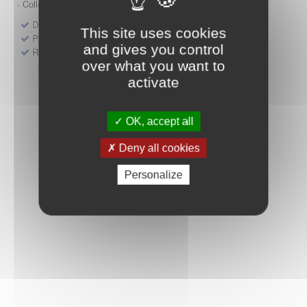
- Collège HAS (Forfait innovation : DM, DM-DIV, actes)
Dépôt d'un dossier pour un produit de santé
This site uses cookies
Protocoles d'études post-inscription
and gives you control
Rencontres précoces
over what you want to
activate
OK, accept all
Deny all cookies
Personalize