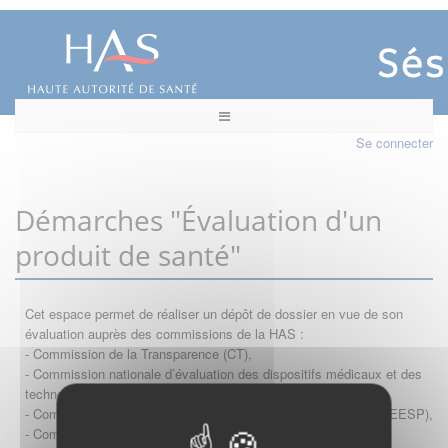
Se connecter
Démarches "Évaluation d'un
produit de santé"
Cet espace permet de réaliser un dépôt de dossier en vue de son
évaluation auprès des commissions de la HAS :
- Commission de la Transparence (CT),
- Commission nationale d’évaluation des dispositifs médicaux et des
technologies de santé (CNEDiMTS),
- Commission d'évaluation économique et de santé publique (CEESP),
- Commission technique des vaccinations (CTV)