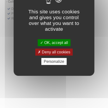
- Collège HAS (Forfait innovation : DM, DM-DIV, actes)
Dépôt d'un dossier pour un produit de santé
This site uses cookies
Protocoles d'études post-inscription
and gives you control
Rencontres précoces
over what you want to
activate
OK, accept all
Deny all cookies
Personalize