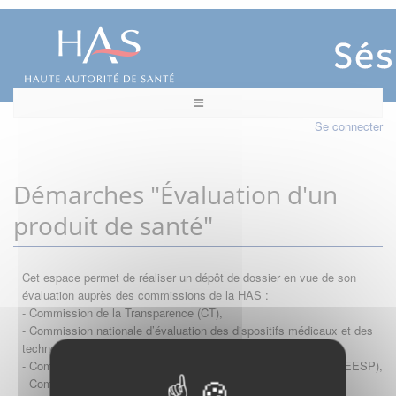
Se connecter
Démarches "Évaluation d'un
produit de santé"
Cet espace permet de réaliser un dépôt de dossier en vue de son
évaluation auprès des commissions de la HAS :
- Commission de la Transparence (CT),
- Commission nationale d’évaluation des dispositifs médicaux et des
technologies de santé (CNEDiMTS),
- Commission d'évaluation économique et de santé publique (CEESP),
- Commission technique des vaccinations (CTV)