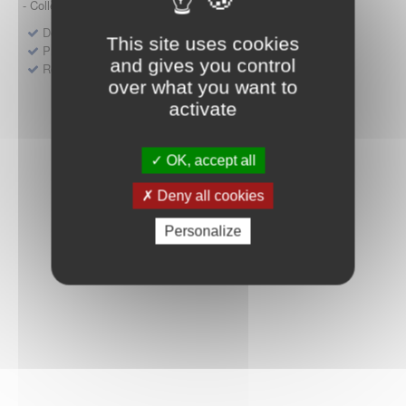
- Collège HAS (Forfait innovation : DM, DM-DIV, actes)
Dépôt d'un dossier pour un produit de santé
This site uses cookies
Protocoles d'études post-inscription
and gives you control
Rencontres précoces
over what you want to
activate
OK, accept all
Deny all cookies
Personalize