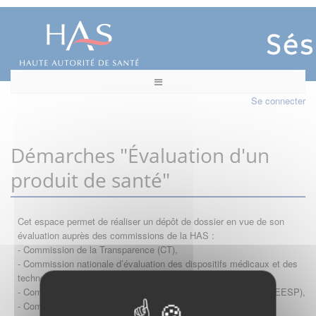
Se connecter
Démarches "Évaluation d'un
produit de santé"
Cet espace permet de réaliser un dépôt de dossier en vue de son
évaluation auprès des commissions de la HAS :
- Commission de la Transparence (CT),
- Commission nationale d’évaluation des dispositifs médicaux et des
technologies de santé (CNEDiMTS),
- Commission d'évaluation économique et de santé publique (CEESP),
- Commission technique des vaccinations (CTV)