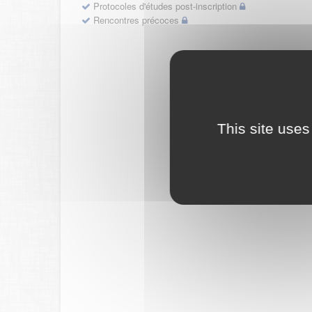
Protocoles d'études post-inscription
Rencontres précoces
This site uses