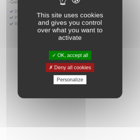
- Collège HAS (Forfait innovation : DM, DM-DIV, actes)
Dépôt d'un dossier pour un produit de santé
This site uses cookies
Protocoles d'études post-inscription
and gives you control
Rencontres précoces
over what you want to
activate
OK, accept all
Deny all cookies
Personalize