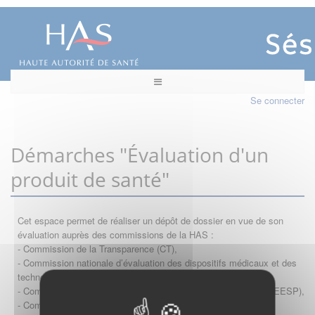
Se connecter
Démarches "Évaluation d'un
produit de santé"
Cet espace permet de réaliser un dépôt de dossier en vue de son
évaluation auprès des commissions de la HAS :
- Commission de la Transparence (CT),
- Commission nationale d’évaluation des dispositifs médicaux et des
technologies de santé (CNEDiMTS),
- Commission d'évaluation économique et de santé publique (CEESP),
- Commission technique des vaccinations (CTV)