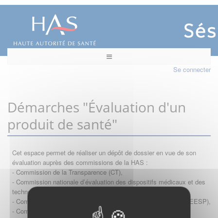
Se connecter
Démarches "Évaluation d'un
produit de santé"
Cet espace permet de réaliser un dépôt de dossier en vue de son
évaluation auprès des commissions de la HAS :
- Commission de la Transparence (CT),
- Commission nationale d’évaluation des dispositifs médicaux et des
technologies de santé (CNEDiMTS),
- Commission d'évaluation économique et de santé publique (CEESP),
- Commission technique des vaccinations (CTV)