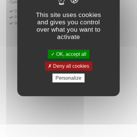
- Collège HAS (Forfait innovation : DM, DM-DIV, actes)
Dépôt d'un dossier pour un produit de santé
This site uses cookies
Protocoles d'études post-inscription
and gives you control
Rencontres précoces
over what you want to
activate
OK, accept all
Deny all cookies
Personalize