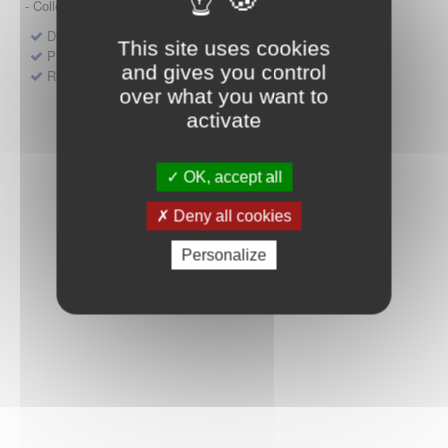
- Collège HAS (Forfait innovation : DM, DM-DIV, actes)
Dépôt d'un dossier pour un produit de santé
This site uses cookies
Protocoles d'études post-inscription
and gives you control
Rencontres précoces
over what you want to
activate
OK, accept all
Deny all cookies
Personalize