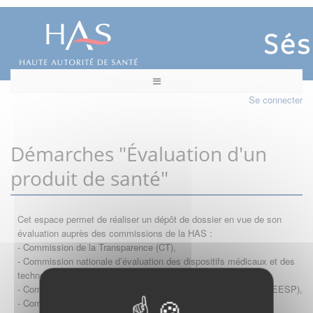
Se connecter
Démarches "Évaluation d'un
produit de santé"
Cet espace permet de réaliser un dépôt de dossier en vue de son
évaluation auprès des commissions de la HAS :
- Commission de la Transparence (CT),
- Commission nationale d’évaluation des dispositifs médicaux et des
technologies de santé (CNEDiMTS),
- Commission d'évaluation économique et de santé publique (CEESP),
- Commission technique des vaccinations (CTV)