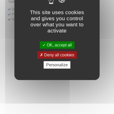
- Collège HAS (Forfait innovation : DM, DM-DIV, actes)
Dépôt d'un dossier pour un produit de santé
This site uses cookies
Protocoles d'études post-inscription
and gives you control
Rencontres précoces
over what you want to
activate
OK, accept all
Deny all cookies
Personalize