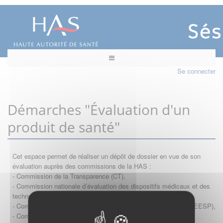
Se connecter
Démarches "Évaluation d'un
produit de santé"
Cet espace permet de réaliser un dépôt de dossier en vue de son
évaluation auprès des commissions de la HAS :
- Commission de la Transparence (CT),
- Commission nationale d’évaluation des dispositifs médicaux et des
technologies de santé (CNEDiMTS),
- Commission d'évaluation économique et de santé publique (CEESP),
- Commission technique des vaccinations (CTV)