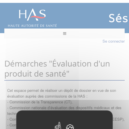
Se connecter
Démarches "Évaluation d'un
produit de santé"
Cet espace permet de réaliser un dépôt de dossier en vue de son
évaluation auprès des commissions de la HAS :
- Commission de la Transparence (CT),
- Commission nationale d’évaluation des dispositifs médicaux et des
technologies de santé (CNEDiMTS),
- Commission d'évaluation économique et de santé publique (CEESP),
- Commission technique des vaccinations (CTV)