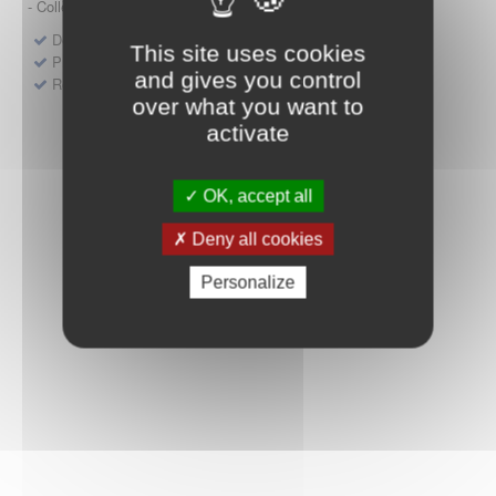
- Collège HAS (Forfait innovation : DM, DM-DIV, actes)
Dépôt d'un dossier pour un produit de santé
This site uses cookies
Protocoles d'études post-inscription
and gives you control
Rencontres précoces
over what you want to
activate
OK, accept all
Deny all cookies
Personalize