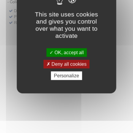
- Collège HAS (Forfait innovation : DM, DM-DIV, actes)
Dépôt d'un dossier pour un produit de santé
This site uses cookies
Protocoles d'études post-inscription
and gives you control
Rencontres précoces
over what you want to
activate
OK, accept all
Deny all cookies
Personalize