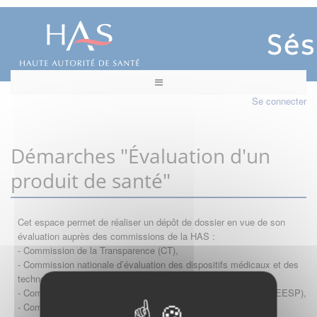
Se connecter
Démarches "Évaluation d'un
produit de santé"
Cet espace permet de réaliser un dépôt de dossier en vue de son
évaluation auprès des commissions de la HAS :
- Commission de la Transparence (CT),
- Commission nationale d’évaluation des dispositifs médicaux et des
technologies de santé (CNEDiMTS),
- Commission d'évaluation économique et de santé publique (CEESP),
- Commission technique des vaccinations (CTV)