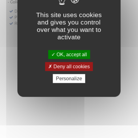
- Collège HAS (Forfait innovation : DM, DM-DIV, actes)
Dépôt d'un dossier pour un produit de santé
This site uses cookies
Protocoles d'études post-inscription
and gives you control
Rencontres précoces
over what you want to
activate
OK, accept all
Deny all cookies
Personalize