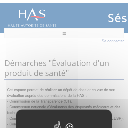
Se connecter
Démarches "Évaluation d'un
produit de santé"
Cet espace permet de réaliser un dépôt de dossier en vue de son
évaluation auprès des commissions de la HAS :
- Commission de la Transparence (CT),
- Commission nationale d’évaluation des dispositifs médicaux et des
technologies de santé (CNEDiMTS),
- Commission d'évaluation économique et de santé publique (CEESP),
- Commission technique des vaccinations (CTV)