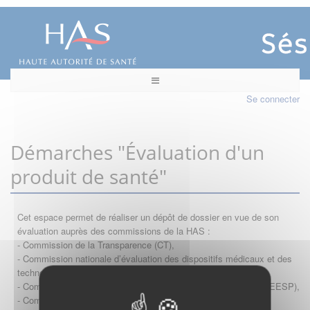
Se connecter
Démarches "Évaluation d'un
produit de santé"
Cet espace permet de réaliser un dépôt de dossier en vue de son
évaluation auprès des commissions de la HAS :
- Commission de la Transparence (CT),
- Commission nationale d’évaluation des dispositifs médicaux et des
technologies de santé (CNEDiMTS),
- Commission d'évaluation économique et de santé publique (CEESP),
- Commission technique des vaccinations (CTV)