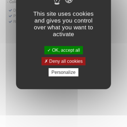
- Collège HAS (Forfait innovation : DM, DM-DIV, actes)
Dépôt d'un dossier pour un produit de santé
This site uses cookies
Protocoles d'études post-inscription
and gives you control
Rencontres précoces
over what you want to
activate
OK, accept all
Deny all cookies
Personalize