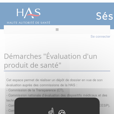
Se connecter
Démarches "Évaluation d'un
produit de santé"
Cet espace permet de réaliser un dépôt de dossier en vue de son
évaluation auprès des commissions de la HAS :
- Commission de la Transparence (CT),
- Commission nationale d’évaluation des dispositifs médicaux et des
technologies de santé (CNEDiMTS),
- Commission d'évaluation économique et de santé publique (CEESP),
- Commission technique des vaccinations (CTV)