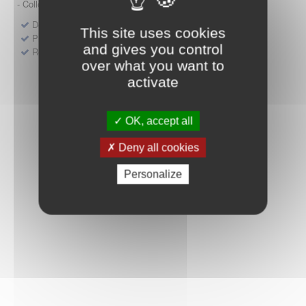
- Collège HAS (Forfait innovation : DM, DM-DIV, actes)
Dépôt d'un dossier pour un produit de santé
This site uses cookies
Protocoles d'études post-inscription
and gives you control
Rencontres précoces
over what you want to
activate
OK, accept all
Deny all cookies
Personalize