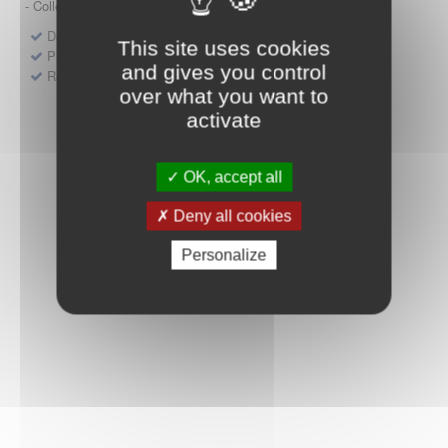
- Collège HAS (Forfait innovation : DM, DM-DIV, actes)
Dépôt d'un dossier pour un produit de santé
This site uses cookies
Protocoles d'études post-inscription
and gives you control
Rencontres précoces
over what you want to
activate
OK, accept all
Deny all cookies
Personalize