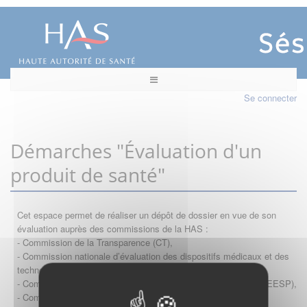
Se connecter
Démarches "Évaluation d'un
produit de santé"
Cet espace permet de réaliser un dépôt de dossier en vue de son
évaluation auprès des commissions de la HAS :
- Commission de la Transparence (CT),
- Commission nationale d’évaluation des dispositifs médicaux et des
technologies de santé (CNEDiMTS),
- Commission d'évaluation économique et de santé publique (CEESP),
- Commission technique des vaccinations (CTV)