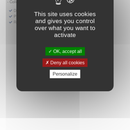
- Collège HAS (Forfait innovation : DM, DM-DIV, actes)
Dépôt d'un dossier pour un produit de santé
This site uses cookies
Protocoles d'études post-inscription
and gives you control
Rencontres précoces
over what you want to
activate
OK, accept all
Deny all cookies
Personalize