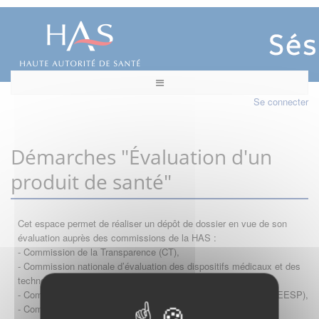
Se connecter
Démarches "Évaluation d'un
produit de santé"
Cet espace permet de réaliser un dépôt de dossier en vue de son
évaluation auprès des commissions de la HAS :
- Commission de la Transparence (CT),
- Commission nationale d’évaluation des dispositifs médicaux et des
technologies de santé (CNEDiMTS),
- Commission d'évaluation économique et de santé publique (CEESP),
- Commission technique des vaccinations (CTV)