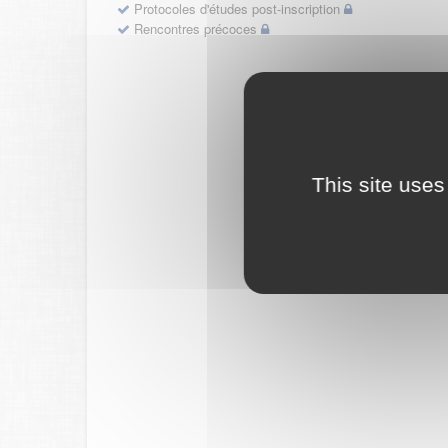
Protocoles d'études post-inscription
Rencontres précoces
This site uses