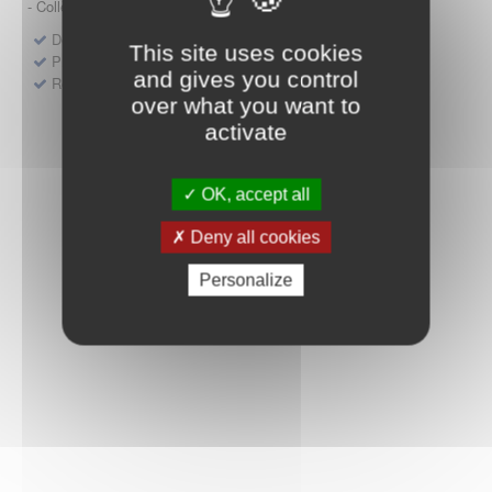
- Collège HAS (Forfait innovation : DM, DM-DIV, actes)
Dépôt d'un dossier pour un produit de santé
This site uses cookies
Protocoles d'études post-inscription
and gives you control
Rencontres précoces
over what you want to
activate
OK, accept all
Deny all cookies
Personalize