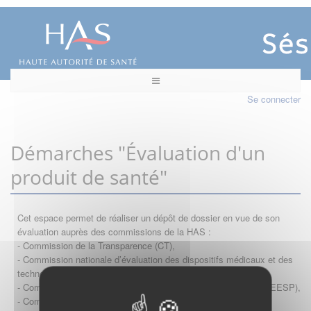
Se connecter
Démarches "Évaluation d'un
produit de santé"
Cet espace permet de réaliser un dépôt de dossier en vue de son
évaluation auprès des commissions de la HAS :
- Commission de la Transparence (CT),
- Commission nationale d’évaluation des dispositifs médicaux et des
technologies de santé (CNEDiMTS),
- Commission d'évaluation économique et de santé publique (CEESP),
- Commission technique des vaccinations (CTV)