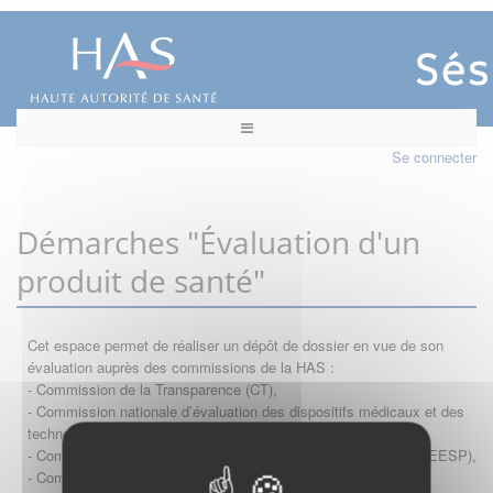
Se connecter
Démarches "Évaluation d'un
produit de santé"
Cet espace permet de réaliser un dépôt de dossier en vue de son
évaluation auprès des commissions de la HAS :
- Commission de la Transparence (CT),
- Commission nationale d’évaluation des dispositifs médicaux et des
technologies de santé (CNEDiMTS),
- Commission d'évaluation économique et de santé publique (CEESP),
- Commission technique des vaccinations (CTV)