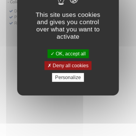
- Collège HAS (Forfait innovation : DM, DM-DIV, actes)
Dépôt d'un dossier pour un produit de santé
This site uses cookies
Protocoles d'études post-inscription
and gives you control
Rencontres précoces
over what you want to
activate
OK, accept all
Deny all cookies
Personalize