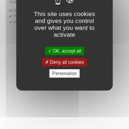
- Collège HAS (Forfait innovation : DM, DM-DIV, actes)
Dépôt d'un dossier pour un produit de santé
This site uses cookies
Protocoles d'études post-inscription
and gives you control
Rencontres précoces
over what you want to
activate
OK, accept all
Deny all cookies
Personalize