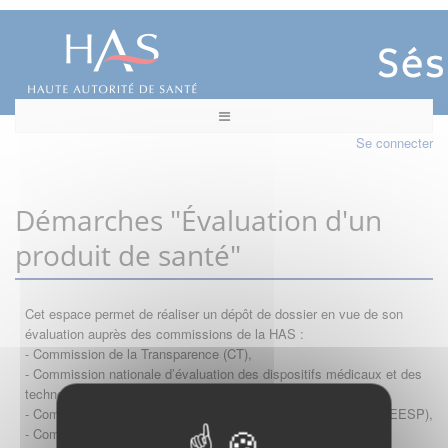
Se connecter
Démarches "Évaluation d'un
produit de santé"
Cet espace permet de réaliser un dépôt de dossier en vue de son
évaluation auprès des commissions de la HAS :
- Commission de la Transparence (CT),
- Commission nationale d’évaluation des dispositifs médicaux et des
technologies de santé (CNEDiMTS),
- Commission d'évaluation économique et de santé publique (CEESP),
- Commission technique des vaccinations (CTV)