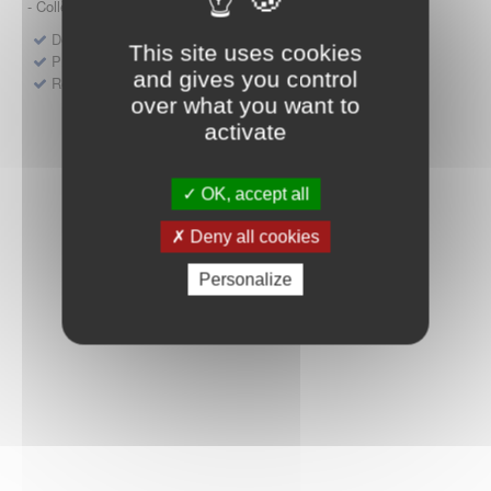
- Collège HAS (Forfait innovation : DM, DM-DIV, actes)
Dépôt d'un dossier pour un produit de santé
This site uses cookies
Protocoles d'études post-inscription
and gives you control
Rencontres précoces
over what you want to
activate
OK, accept all
Deny all cookies
Personalize