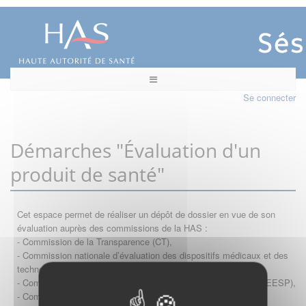
Se connecter
Démarches "Évaluation d'un
produit de santé"
Cet espace permet de réaliser un dépôt de dossier en vue de son
évaluation auprès des commissions de la HAS :
- Commission de la Transparence (CT),
- Commission nationale d’évaluation des dispositifs médicaux et des
technologies de santé (CNEDiMTS),
- Commission d'évaluation économique et de santé publique (CEESP),
- Commission technique des vaccinations (CTV)