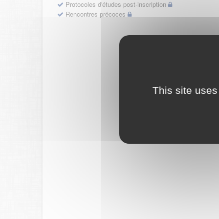
Protocoles d'études post-inscription
Rencontres précoces
This site uses