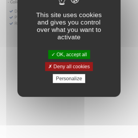
- Collège HAS (Forfait innovation : DM, DM-DIV, actes)
Dépôt d'un dossier pour un produit de santé
This site uses cookies
Protocoles d'études post-inscription
and gives you control
Rencontres précoces
over what you want to
activate
OK, accept all
Deny all cookies
Personalize