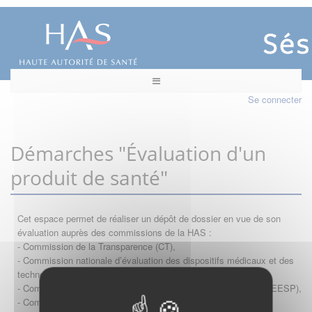
Se connecter
Démarches "Évaluation d'un
produit de santé"
Cet espace permet de réaliser un dépôt de dossier en vue de son
évaluation auprès des commissions de la HAS :
- Commission de la Transparence (CT),
- Commission nationale d’évaluation des dispositifs médicaux et des
technologies de santé (CNEDiMTS),
- Commission d'évaluation économique et de santé publique (CEESP),
- Commission technique des vaccinations (CTV)