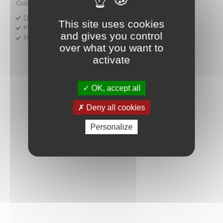
- Collège HAS (Forfait innovation : DM, DM-DIV, actes)
Dépôt d'un dossier pour un produit de santé
This site uses cookies
Protocoles d'études post-inscription
and gives you control
Rencontres précoces
over what you want to
activate
OK, accept all
Deny all cookies
Personalize