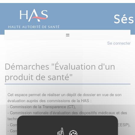
Se connecter
Démarches "Évaluation d'un
produit de santé"
Cet espace permet de réaliser un dépôt de dossier en vue de son
évaluation auprès des commissions de la HAS :
- Commission de la Transparence (CT),
- Commission nationale d’évaluation des dispositifs médicaux et des
technologies de santé (CNEDiMTS),
- Commission d'évaluation économique et de santé publique (CEESP),
- Commission technique des vaccinations (CTV)