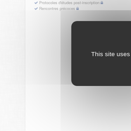
Protocoles d'études post-inscription
Rencontres précoces
This site uses