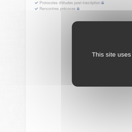
Protocoles d'études post-inscription
Rencontres précoces
This site uses