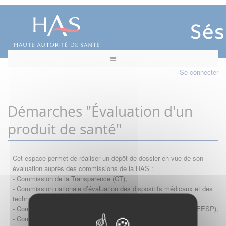
Se connecter
Démarches "Évaluation d'un
produit de santé"
Cet espace permet de réaliser un dépôt de dossier en vue de son
évaluation auprès des commissions de la HAS :
- Commission de la Transparence (CT),
- Commission nationale d’évaluation des dispositifs médicaux et des
technologies de santé (CNEDiMTS),
- Commission d'évaluation économique et de santé publique (CEESP),
- Commission technique des vaccinations (CTV)