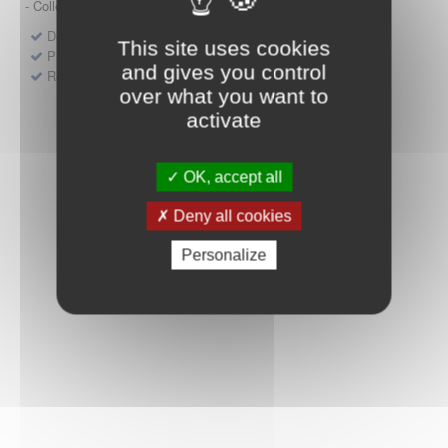
- Collège HAS (Forfait innovation : DM, DM-DIV, actes)
Dépôt d'un dossier pour un produit de santé
This site uses cookies
Protocoles d'études post-inscription
and gives you control
Rencontres précoces
over what you want to
activate
OK, accept all
Deny all cookies
Personalize